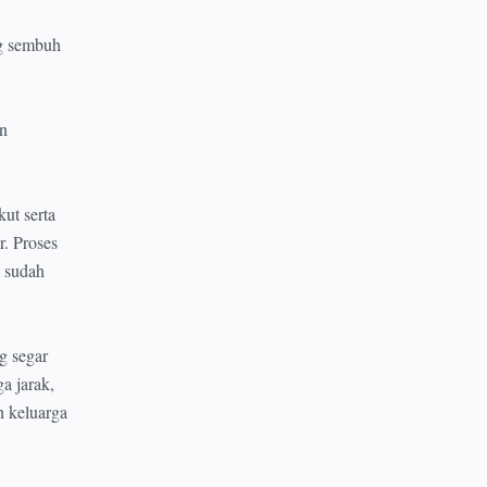
g sembuh
an
ut serta
. Proses
i sudah
g segar
a jarak,
h keluarga