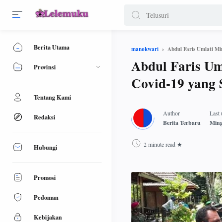
Berita Utama
Abdul Faris Umlati M
manokwari
Abdul Faris Um
Provinsi
Covid-19 yang
Tentang Kami
Redaksi
2 minute read
Hubungi
Promosi
Pedoman
Kebijakan