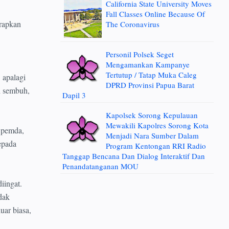
California State University Moves
Fall Classes Online Because Of
erapkan
The Coronavirus
Personil Polsek Seget
Mengamankan Kampanye
Tertutup / Tatap Muka Caleg
 apalagi
DPRD Provinsi Papua Barat
h sembuh,
Dapil 3
Kapolsek Sorong Kepulauan
Mewakili Kapolres Sorong Kota
a pemda,
Menjadi Nara Sumber Dalam
epada
Program Kentongan RRI Radio
Tanggap Bencana Dan Dialog Interaktif Dan
Penandatanganan MOU
iingat.
dak
uar biasa,